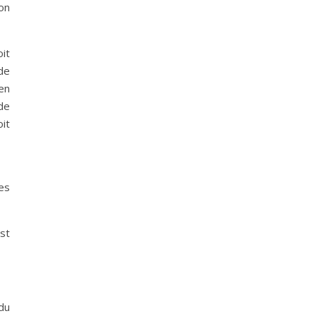
ion
oit
 de
 en
de
it
les
est
du