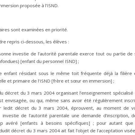
 immersion proposée à l’ISND.
aires sont examinées en priorité.
re repris ci-dessous, les élèves :
onne investie de l’autorité parentale exerce tout ou partie de 
onfondues) [enfant du personnel ISND] ;
 enfant résidant sous le même toit fréquente déjà la filière 
le et primaire de l’ISND [frère et sœur en immersion] ;
du décret du 3 mars 2004 organisant l’enseignement spécialisé 
t envisagée, ou qui, même sans avoir été régulièrement inscri
ar ledit décret du 3 mars 2004, éprouvent, au moment de vo
 investie de l’autorité parentale une demande d’inscription, d
p avéré [enfants à besoins spécifiques] ; pour autant que 
 dudit décret du 3 mars 2004 ait fait l’objet de l’acceptation visé