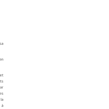
sa
en
et
ts
ir
es
la
e à