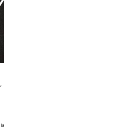
se
la