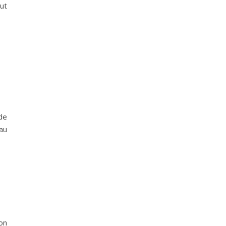
ut
de
 au
on